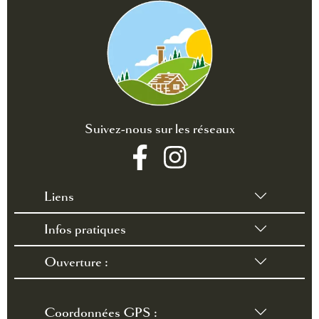
Suivez-nous sur les réseaux
Liens
Infos pratiques
•
Conditions générales de vente
•
Règlement intérieur
Ouverture :
•
Contact /accès
•
FAQ
du 28 mars au 3 octobre 2026
Coordonnées GPS :
Toute l'année pour la location de chalets